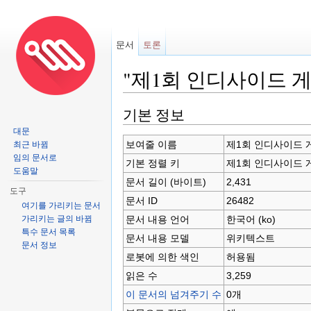
문서
토론
"제1회 인디사이드 
이동:
둘러보기
,
검색
기본 정보
대문
보여줄 이름
제1회 인디사이드 
최근 바뀜
임의 문서로
기본 정렬 키
제1회 인디사이드 
도움말
문서 길이 (바이트)
2,431
도구
문서 ID
26482
여기를 가리키는 문서
문서 내용 언어
한국어 (ko)
가리키는 글의 바뀜
특수 문서 목록
문서 내용 모델
위키텍스트
문서 정보
로봇에 의한 색인
허용됨
읽은 수
3,259
이 문서의 넘겨주기 수
0개